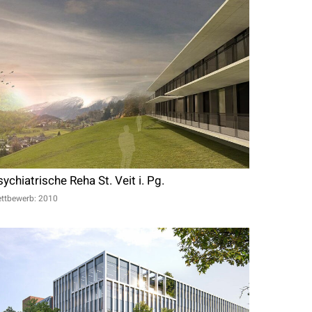
ychiatrische Reha St. Veit i. Pg.
ttbewerb: 2010